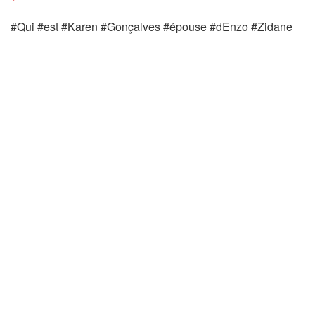
#Qui #est #Karen #Gonçalves #épouse #dEnzo #Zidane