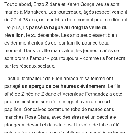
Tout d’abord, Enzo Zidane et Karen Gonçalves se sont
mariés à Marrakech. Les tourtereaux, âgés respectivement
de 27 et 25 ans, ont choisi un bon moment pour se dire oui.
De plus, Ils
passé la bague au doigt la veille du
réveillon
, le 23 décembre. Les amoureux étaient bien
évidemment entourés de leur famille pour ce beau
moment. Dans la ville marocaine, les jeunes mariés se
sont promis l’amour « pour toujours » comme ils l’ont écrit
sur les réseaux sociaux.
L’actuel footballeur de Fuenlabrada et sa femme ont
partagé
un aperçu de cet heureux événement
. Le fils
aîné de Zinédine Zidane et Véronique Fernandez a opté
pour un costume sombre et élégant avec un nœud
papillon. Gonçalves portait une robe de mariée sans
manches Rosa Clara, avec des strass et un décolleté
plongeant devant et dans le dos. Un voile de tulle a été
épinglé à son chignon pour sublimer sa magnifique tenue.