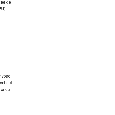
ciel de
PU
),
 votre
erchent
 rendu