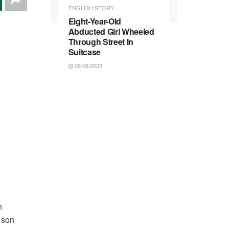
ENGLISH STORY
Eight-Year-Old
Abducted Girl Wheeled
Through Street In
Suitcase
26/08/2023
n
 son