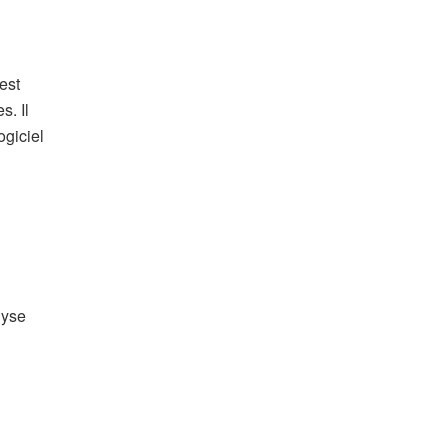
est
s. Il
ogiciel
lyse