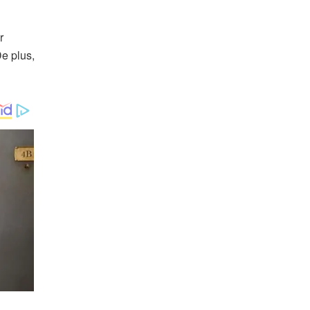
r
De plus,