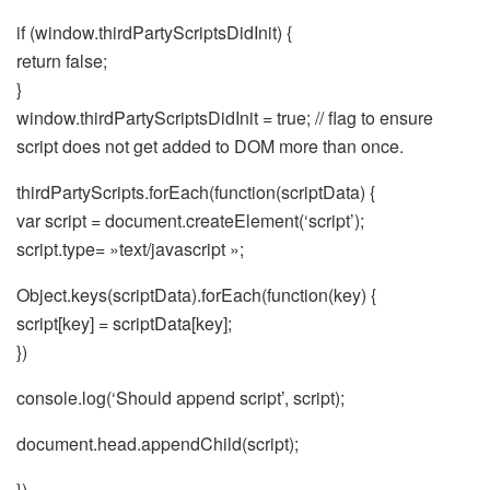
if (window.thirdPartyScriptsDidInit) {
return false;
}
window.thirdPartyScriptsDidInit = true; // flag to ensure
script does not get added to DOM more than once.
thirdPartyScripts.forEach(function(scriptData) {
var script = document.createElement(‘script’);
script.type= »text/javascript »;
Object.keys(scriptData).forEach(function(key) {
script[key] = scriptData[key];
})
console.log(‘Should append script’, script);
document.head.appendChild(script);
})