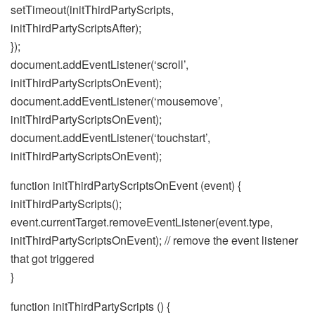
setTimeout(initThirdPartyScripts,
initThirdPartyScriptsAfter);
});
document.addEventListener(‘scroll’,
initThirdPartyScriptsOnEvent);
document.addEventListener(‘mousemove’,
initThirdPartyScriptsOnEvent);
document.addEventListener(‘touchstart’,
initThirdPartyScriptsOnEvent);
function initThirdPartyScriptsOnEvent (event) {
initThirdPartyScripts();
event.currentTarget.removeEventListener(event.type,
initThirdPartyScriptsOnEvent); // remove the event listener
that got triggered
}
function initThirdPartyScripts () {