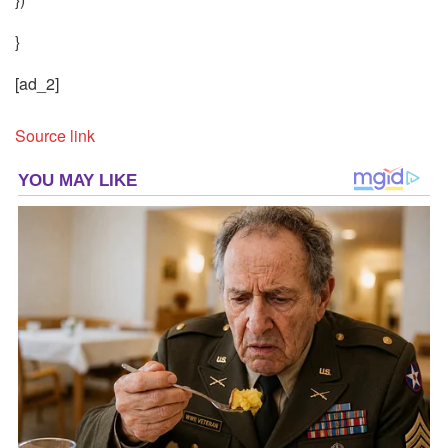
}
[ad_2]
Source link