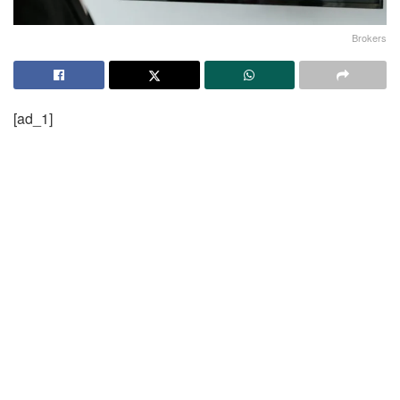
Brokers
[ad_1]