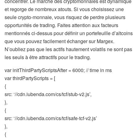
concentrer. Le marché des cryptomonnaies est dynamique
et regorge de nombreux atouts. Si vous choisissez une
seule crypto-monnaie, vous risquez de perdre plusieurs
opportunités de trading. Faites attention aux facteurs
mentionnés ci-dessus pour définir un portefeuille d’altcoins
que vous pouvez facilement échanger sur Margex.
N’oubliez pas que les actifs hautement volatils ne sont pas
les seuls à être attractifs pour le trading.
var initThirdPartyScriptsAfter = 6000; // time in ms
var thirdPartyScripts = [
{
src: ‘//cdn.iubenda.com/cs/tcf/stub-v2.js’,
},
{
src: ‘//cdn.iubenda.com/cs/tcf/safe-tcf-v2.js’
},
{