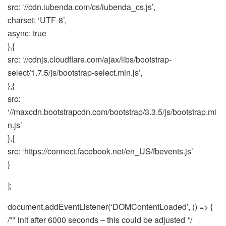
src: ‘//cdn.iubenda.com/cs/iubenda_cs.js’,
charset: ‘UTF-8’,
async: true
},{
src: ‘//cdnjs.cloudflare.com/ajax/libs/bootstrap-
select/1.7.5/js/bootstrap-select.min.js’,
},{
src:
‘//maxcdn.bootstrapcdn.com/bootstrap/3.3.5/js/bootstrap.mi
n.js’
},{
src: ‘https://connect.facebook.net/en_US/fbevents.js’
}
];
document.addEventListener(‘DOMContentLoaded’, () => {
/** init after 6000 seconds – this could be adjusted */