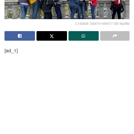
C1508d5 1654701459077 000 9p39ld
[ad_1]