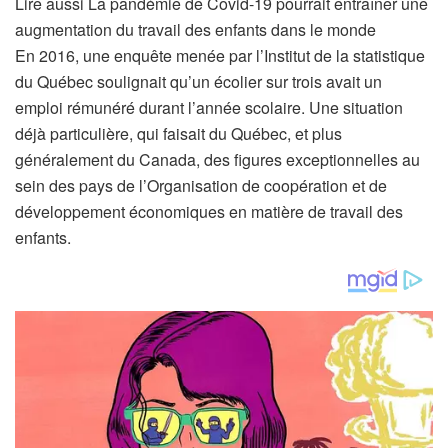
A
Lire aussi
La pandémie de Covid-19 pourrait entraîner une
r
augmentation du travail des enfants dans le monde
t
En 2016, une enquête menée par l’Institut de la statistique
i
du Québec soulignait qu’un écolier sur trois avait un
c
emploi rémunéré durant l’année scolaire. Une situation
l
déjà particulière, qui faisait du Québec, et plus
e
généralement du Canada, des figures exceptionnelles au
r
sein des pays de l’Organisation de coopération et de
é
développement économiques en matière de travail des
s
enfants.
e
r
v
é
à
n
o
s