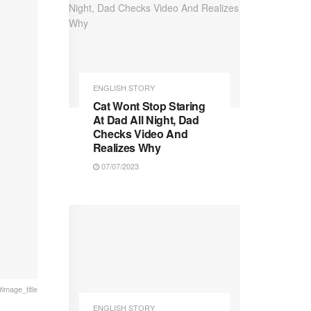
ENGLISH STORY
Cat Wont Stop Staring
At Dad All Night, Dad
Checks Video And
Realizes Why
07/07/2023
#image_title
ENGLISH STORY