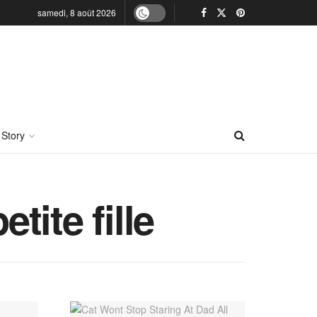
samedi, 8 août 2026
 Story
tite fille