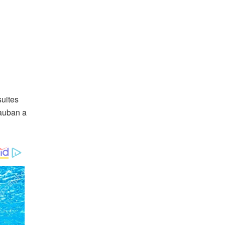
suites
tauban a