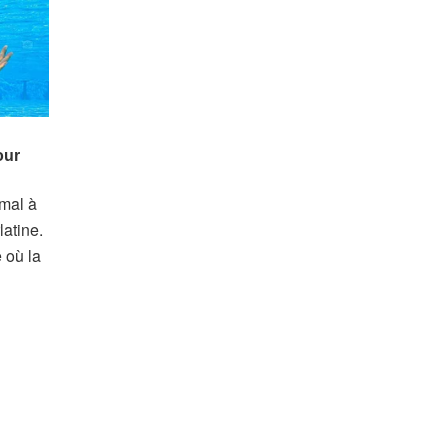
 mal à
latine.
 où la