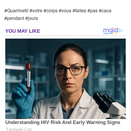
#Quarrivetil #votre #corps #vous #faites #pas #caca
#pendant #jours