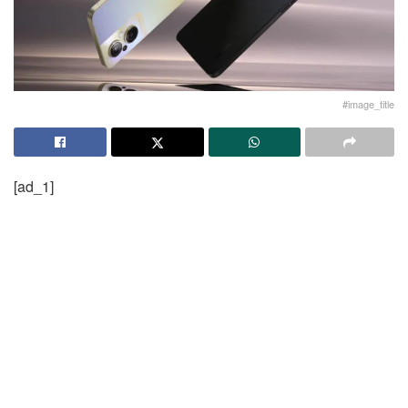
#image_title
[ad_1]