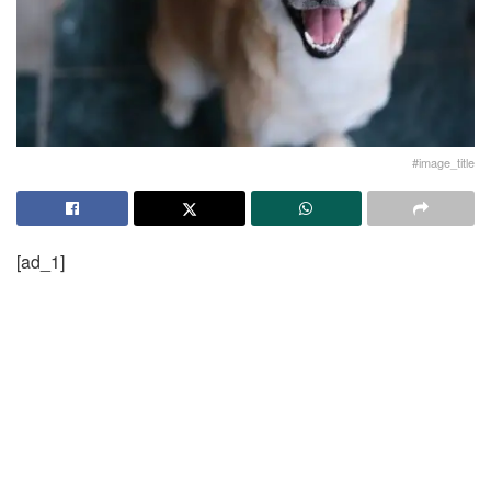
#image_title
[ad_1]