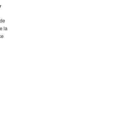
 de
e la
ce