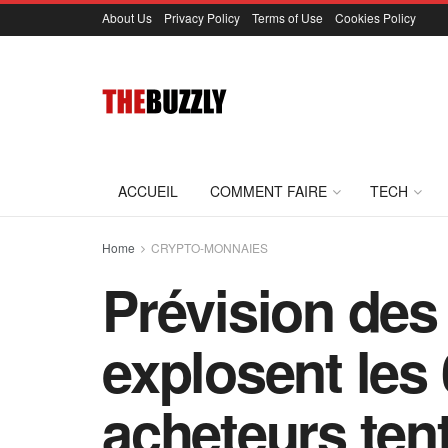
About Us
Privacy Policy
Terms of Use
Cookies Policy
ACCUEIL
COMMENT FAIRE
TECH
Home
CRYPTO-MONNAIES
Prévision des 
explosent les 
acheteurs ten