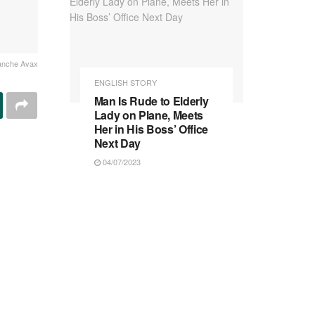
anche Avax
ENGLISH STORY
Man Is Rude to Elderly
Lady on Plane, Meets
Her in His Boss’ Office
Next Day
04/07/2023