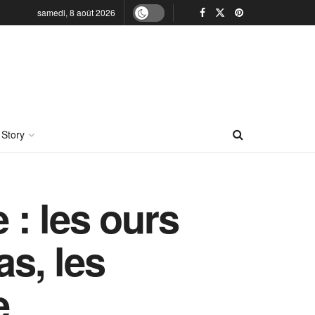
samedi, 8 août 2026
 Story
 : les ours
as, les
e