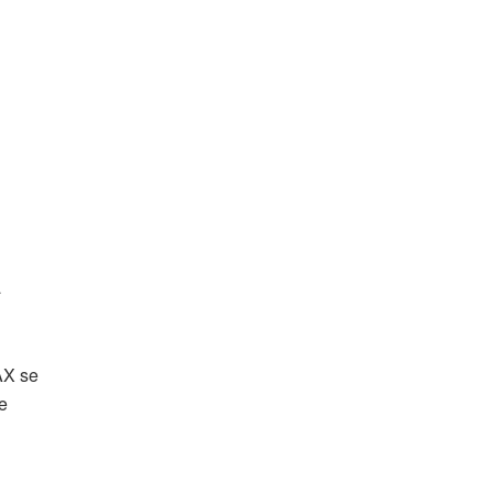
a
AX se
e