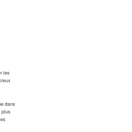
r les
 creux
rme dans
 plus
les