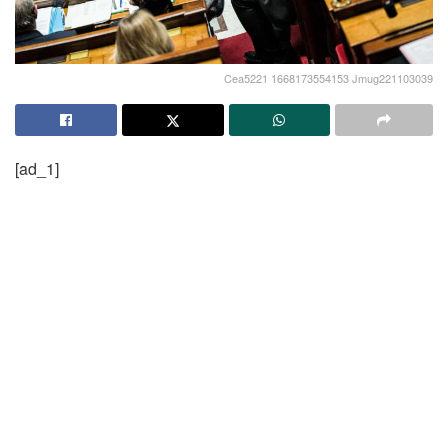
Cea5221 1668173554153 Jmug221103039
[ad_1]