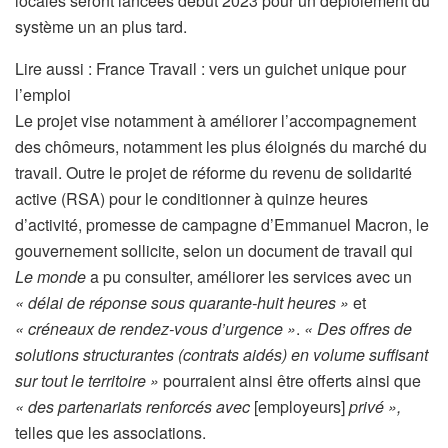
locales seront lancées début 2023 pour un déploiement du
système un an plus tard.
A
Lire aussi :
France Travail : vers un guichet unique pour
r
l’emploi
t
Le projet vise notamment à améliorer l’accompagnement
i
des chômeurs, notamment les plus éloignés du marché du
c
travail. Outre le projet de réforme du revenu de solidarité
l
active (RSA) pour le conditionner à quinze heures
e
d’activité, promesse de campagne d’Emmanuel Macron, le
r
gouvernement sollicite, selon un document de travail qui
é
Le monde
a pu consulter, améliorer les services avec un
s
« délai de réponse sous quarante-huit heures »
et
e
« créneaux de rendez-vous d’urgence »
.
« Des offres de
r
solutions structurantes (contrats aidés) en volume suffisant
v
sur tout le territoire »
pourraient ainsi être offerts ainsi que
é
« des partenariats renforcés avec
[employeurs]
privé »,
à
telles que les associations.