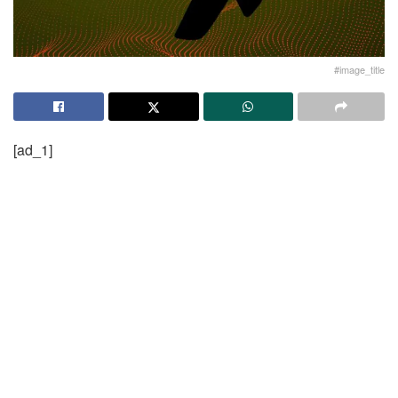
#image_title
[ad_1]