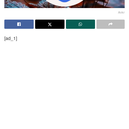
Ankr
[ad_1]