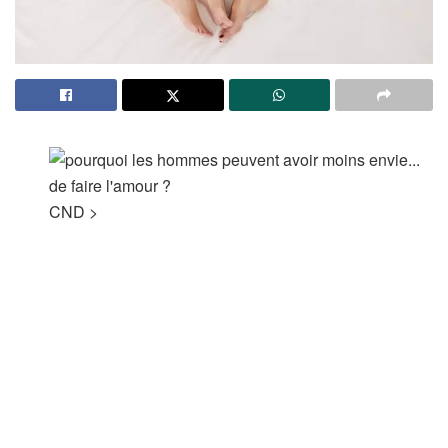
CND
>