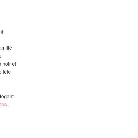
nt
amitié
e
 noir et
 fête
élégant
ses
.