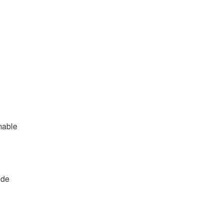
mable
 de