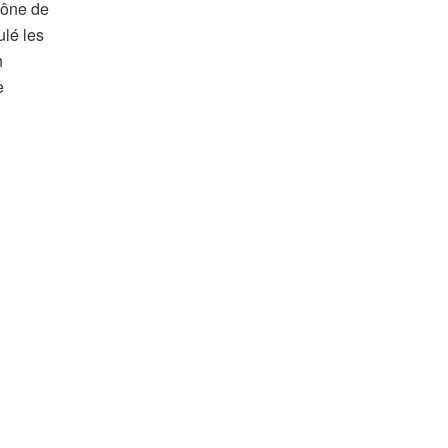
cône de
ulé les
n
e