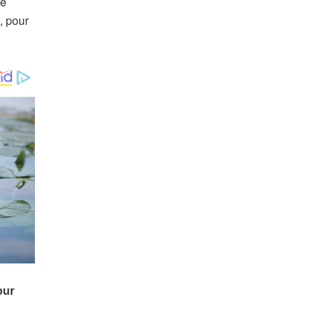
le
, pour