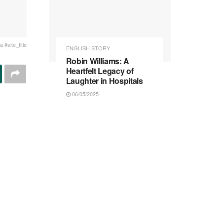
 #site_title
ENGLISH STORY
Robin Williams: A
Heartfelt Legacy of
Laughter in Hospitals
06/05/2025