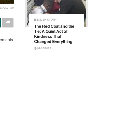
 #site_title
ENGLISH STORY
The Red Coat and the
Tie: A Quiet Act of
Kindness That
rtements
Changed Everything
09/05/2025