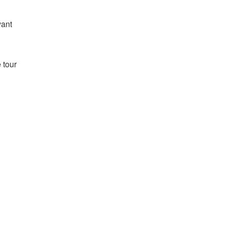
vant
 tour