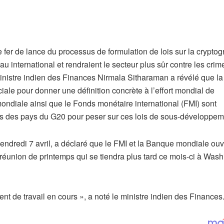
e fer de lance du processus de formulation de lois sur la crypto
 international et rendraient le secteur plus sûr contre les crim
nistre indien des Finances Nirmala Sitharaman a révélé que la
ruciale pour donner une définition concrète à l’effort mondial de
ondiale ainsi que le Fonds monétaire international (FMI) sont
es des pays du G20 pour peser sur ces lois de sous-développem
endredi 7 avril, a déclaré que le FMI et la Banque mondiale ouvr
 réunion de printemps qui se tiendra plus tard ce mois-ci à Was
ent de travail en cours », a noté le ministre indien des Finances