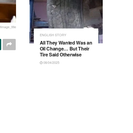
#image_title
ENGLISH STORY
All They Wanted Was an
Oil Change… But Their
Tire Said Otherwise
08/04/2025