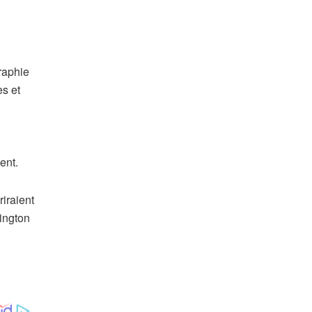
graphie
es et
ent.
iraient
hington
.