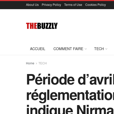
About Us
Privacy Policy
Terms of Use
Cookies Policy
ACCUEIL
COMMENT FAIRE
TECH
Home
TECH
Période d’avril
réglementatio
indique Nirma