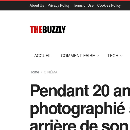
About Us
Privacy Policy
Terms of Use
Cookies Policy
ACCUEIL
COMMENT FAIRE
TECH
Home
CINÉMA
Pendant 20 ans
photographié 
arrière de so