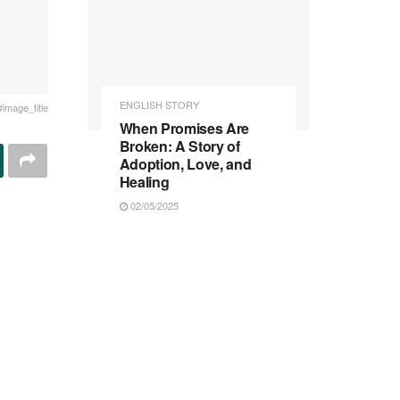
ENGLISH STORY
#image_title
When Promises Are
Broken: A Story of
Adoption, Love, and
Healing
02/05/2025