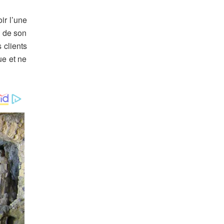
ir l’une
s de son
 clients
ue et ne