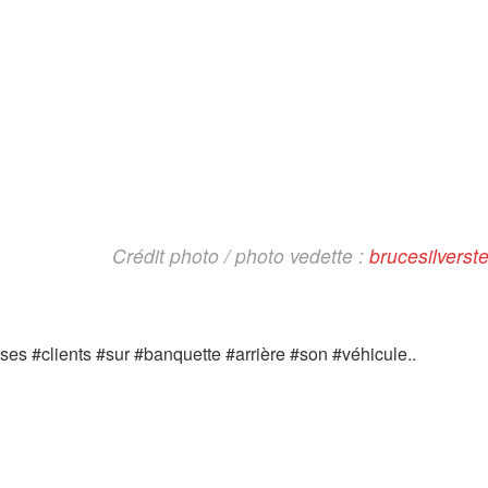
Crédit photo / photo vedette :
brucesilverst
es #clients #sur #banquette #arrière #son #véhicule..