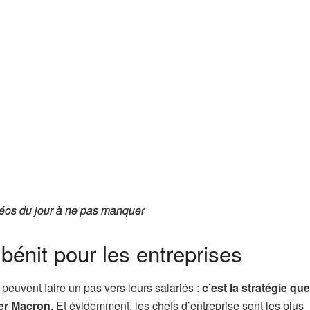
éos du jour à ne pas manquer
éos du jour à ne pas manquer
bénit pour les entreprises
, peuvent faire un pas vers leurs salariés :
c’est la stratégie que
ier Macron
. Et évidemment, les chefs d’entreprise sont les plus