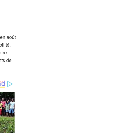
 en août
ilité.
aire
nts de