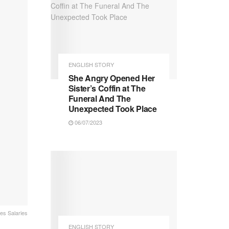
ENGLISH STORY
She Angry Opened Her
Sister’s Coffin at The
Funeral And The
Unexpected Took Place
06/07/2023
es Salaries
ENGLISH STORY