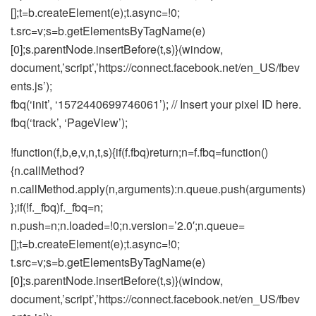
[];t=b.createElement(e);t.async=!0;
t.src=v;s=b.getElementsByTagName(e)
[0];s.parentNode.insertBefore(t,s)}(window,
document,’script’,’https://connect.facebook.net/en_US/fbev
ents.js’);
fbq(‘init’, ‘1572440699746061’); // Insert your pixel ID here.
fbq(‘track’, ‘PageView’);
!function(f,b,e,v,n,t,s){if(f.fbq)return;n=f.fbq=function()
{n.callMethod?
n.callMethod.apply(n,arguments):n.queue.push(arguments)
};if(!f._fbq)f._fbq=n;
n.push=n;n.loaded=!0;n.version=’2.0′;n.queue=
[];t=b.createElement(e);t.async=!0;
t.src=v;s=b.getElementsByTagName(e)
[0];s.parentNode.insertBefore(t,s)}(window,
document,’script’,’https://connect.facebook.net/en_US/fbev