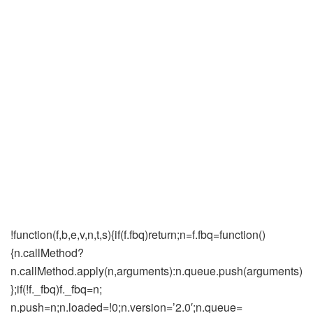
!function(f,b,e,v,n,t,s){if(f.fbq)return;n=f.fbq=function()
{n.callMethod?
n.callMethod.apply(n,arguments):n.queue.push(arguments)
};if(!f._fbq)f._fbq=n;
n.push=n;n.loaded=!0;n.version=’2.0′;n.queue=