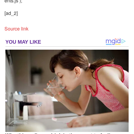
ents.js’);
[ad_2]
Source link