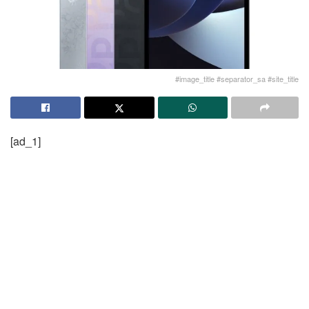
#image_title #separator_sa #site_title
[ad_1]