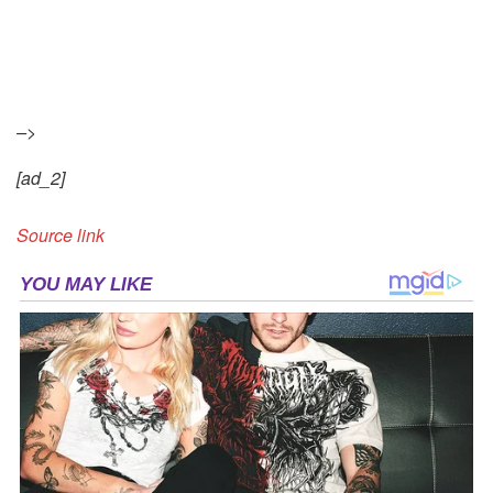
–>
[ad_2]
Source link