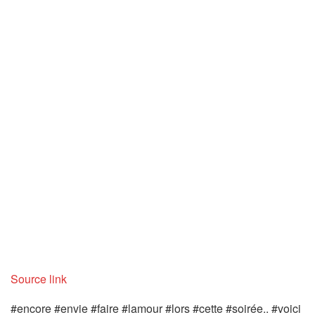
Source link
#encore #envie #faire #lamour #lors #cette #soirée.. #voici