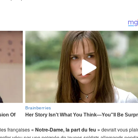
ries françaises
« Notre-Dame, la part du feu »
devrait vous plai
l’enfer vécu par une poignée de jeunes soldats allemands penda