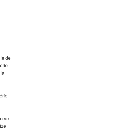
lle de
érie
 la
érie
 ceux
ize