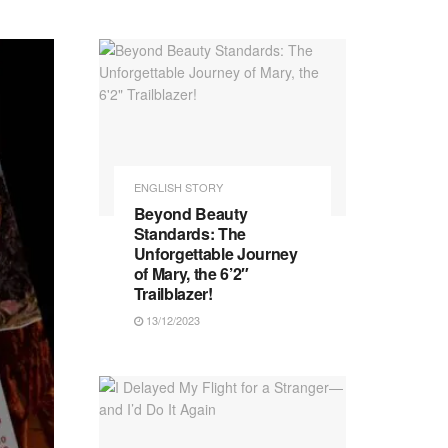
ENGLISH STORY
Beyond Beauty
Standards: The
Unforgettable Journey
of Mary, the 6’2″
Trailblazer!
13/12/2023