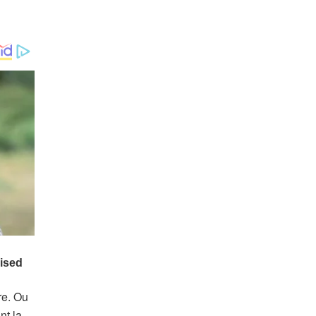
re. Ou
nt la