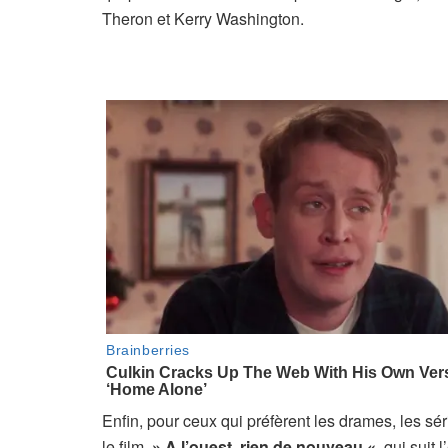
Theron et Kerry Washington.
Enfin, pour ceux qui préfèrent les drames, les sé
le film
» A l’ouest, rien de nouveau «
qui suit 