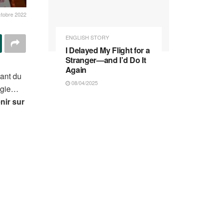
ctobre 2022
ENGLISH STORY
I Delayed My Flight for a
Stranger—and I’d Do It
Again
éant du
08/04/2025
magie…
nir sur