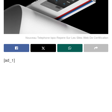
Nouveau Telephone Iqoo Repere Sur Les Sites Web De Certification
[ad_1]