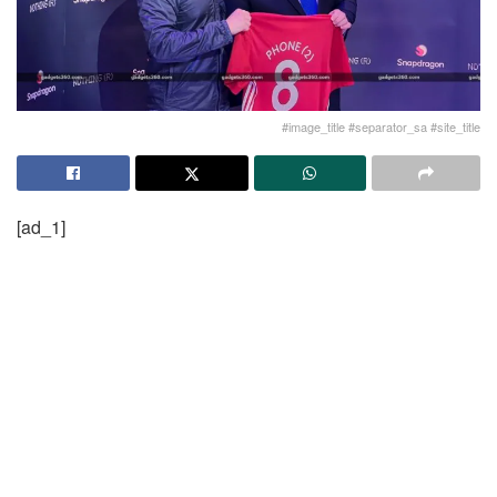
#image_title #separator_sa #site_title
[ad_1]