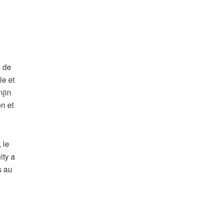
s de
le et
njin
n et
 le
ity a
s au