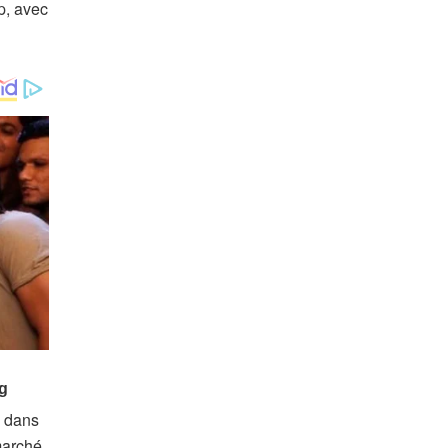
p, avec
e dans
marché