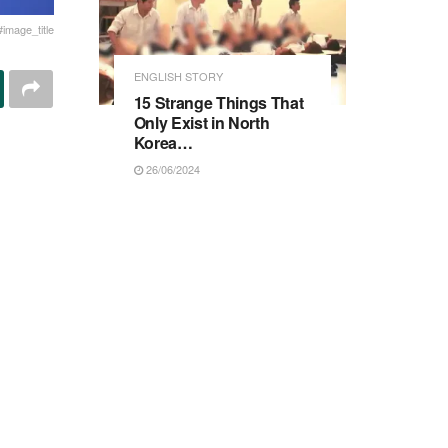
#image_title
ENGLISH STORY
15 Strange Things That
Only Exist in North
Korea…
26/06/2024