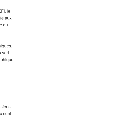
FI, le
oie aux
ge du
hiques.
 vert
raphique
sferts
ux sont