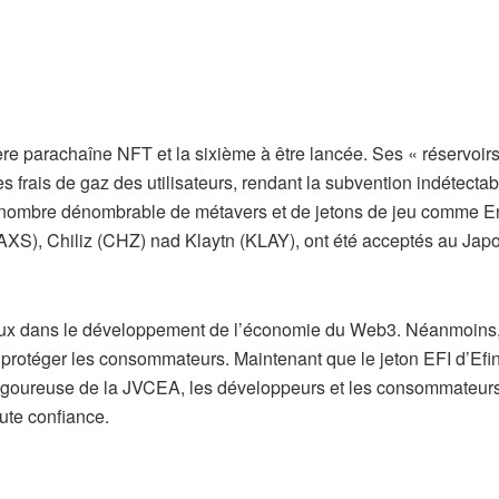
ère parachaîne NFT et la sixième à être lancée. Ses « réservoir
s frais de gaz des utilisateurs, rendant la subvention indétectab
n nombre dénombrable de métavers et de jetons de jeu comme E
AXS), Chiliz (CHZ) nad Klaytn (KLAY), ont été acceptés au Japo
iaux dans le développement de l’économie du Web3. Néanmoins,
protéger les consommateurs. Maintenant que le jeton EFI d’Efin
 rigoureuse de la JVCEA, les développeurs et les consommateur
ute confiance.