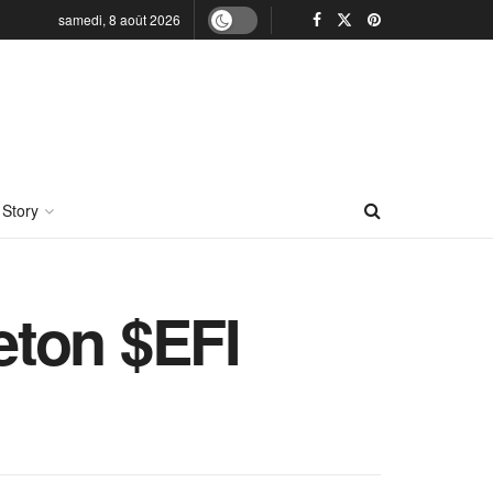
samedi, 8 août 2026
 Story
jeton $EFI