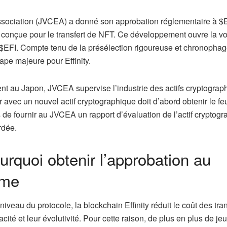
sociation (JVCEA) a donné son approbation réglementaire à $E
nt conçue pour le transfert de NFT. Ce développement ouvre la v
r $EFI. Compte tenu de la présélection rigoureuse et chronopha
ape majeure pour Effinity.
nt au Japon, JVCEA supervise l’industrie des actifs cryptograp
 avec un nouvel actif cryptographique doit d’abord obtenir le feu
 de fournir au JVCEA un rapport d’évaluation de l’actif cryptog
rdée.
ourquoi obtenir l’approbation au
ème
iveau du protocole, la blockchain Effinity réduit le coût des tran
té et leur évolutivité. Pour cette raison, de plus en plus de je