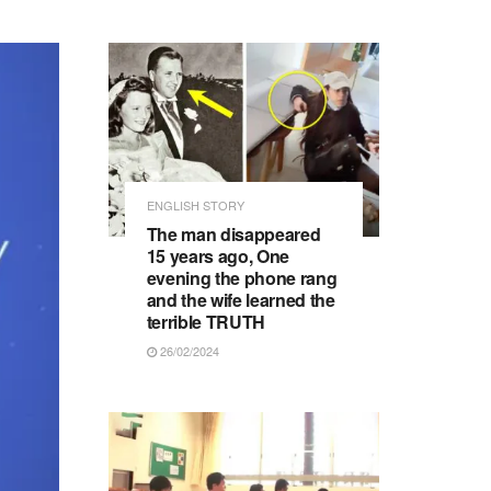
ENGLISH STORY
The man disappeared
15 years ago, One
evening the phone rang
and the wife learned the
terrible TRUTH
26/02/2024