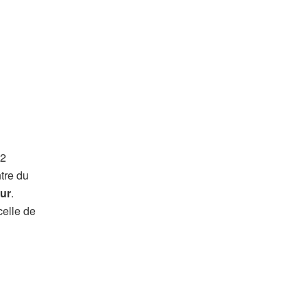
 2
tre du
eur
.
celle de