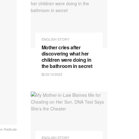
ENGLISH STORY
Mother cries after
discovering what her
children were doing in
the bathroom in secret
22/12/2023
n Radicale
ENGLISH STORY