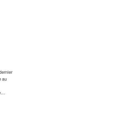
dernier
n au
le…