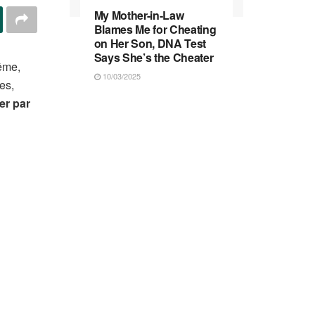
My Mother-in-Law
Blames Me for Cheating
on Her Son, DNA Test
Says She’s the Cheater
même,
10/03/2025
es,
r par