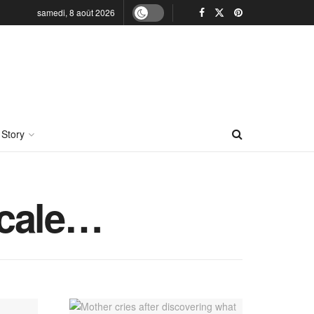
samedi, 8 août 2026
 Story
icale…