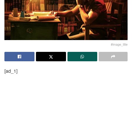
#image_title
[ad_1]