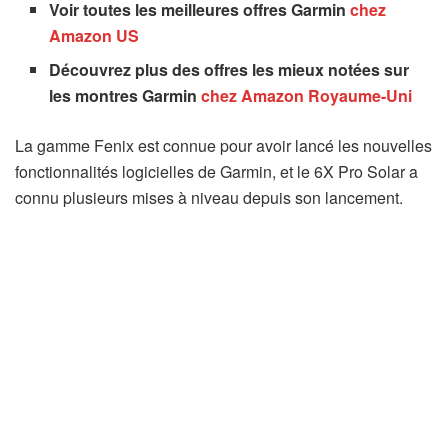
Voir toutes les meilleures offres Garmin
chez
(
Amazon US
s
Découvrez plus des offres les mieux notées sur
’
(
les montres Garmin
chez Amazon Royaume-Uni
o
s
u
La gamme Fenix ​​​​est connue pour avoir lancé les nouvelles
’
v
fonctionnalités logicielles de Garmin, et le 6X Pro Solar a
o
r
connu plusieurs mises à niveau depuis son lancement.
u
e
v
d
r
a
e
n
d
s
a
u
n
n
s
n
u
o
n