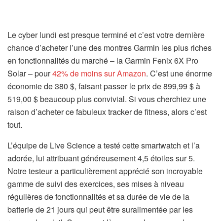
Le cyber lundi est presque terminé et c’est votre dernière
chance d’acheter l’une des montres Garmin les plus riches
en fonctionnalités du marché – la Garmin Fenix ​​​​6X Pro
(
Solar – pour
42% de moins sur Amazon
. C’est une énorme
s
économie de 380 $, faisant passer le prix de 899,99 $ à
’
519,00 $ beaucoup plus convivial. Si vous cherchiez une
o
raison d’acheter ce fabuleux tracker de fitness, alors c’est
u
tout.
v
L’équipe de Live Science a testé cette smartwatch et l’a
r
adorée, lui attribuant généreusement 4,5 étoiles sur 5.
e
Notre testeur a particulièrement apprécié son incroyable
d
gamme de suivi des exercices, ses mises à niveau
a
régulières de fonctionnalités et sa durée de vie de la
n
batterie de 21 jours qui peut être suralimentée par les
s