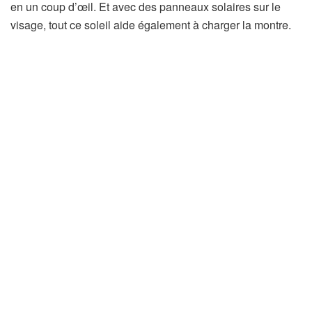
en un coup d’œil. Et avec des panneaux solaires sur le
r
visage, tout ce soleil aide également à charger la montre.
e
d
a
n
s
u
n
n
o
u
v
e
l
o
n
g