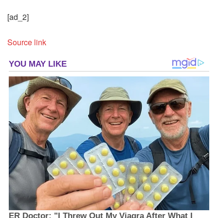
[ad_2]
Source link