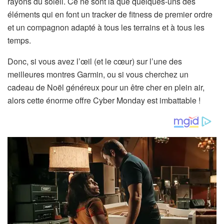
rayons du soleil. Ce ne sont là que quelques-uns des
u
éléments qui en font un tracker de fitness de premier ordre
n
et un compagnon adapté à tous les terrains et à tous les
n
temps.
o
u
Donc, si vous avez l’œil (et le cœur) sur l’une des
v
meilleures montres Garmin, ou si vous cherchez un
e
cadeau de Noël généreux pour un être cher en plein air,
l
alors cette énorme offre Cyber ​​​​Monday est imbattable !
o
n
g
l
e
t
)