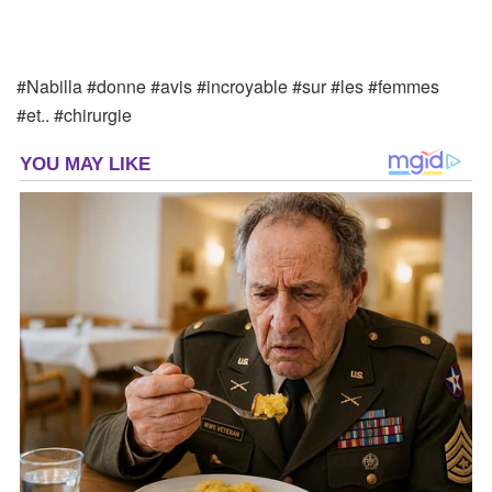
#Nabilla #donne #avis #incroyable #sur #les #femmes
#et.. #chirurgie