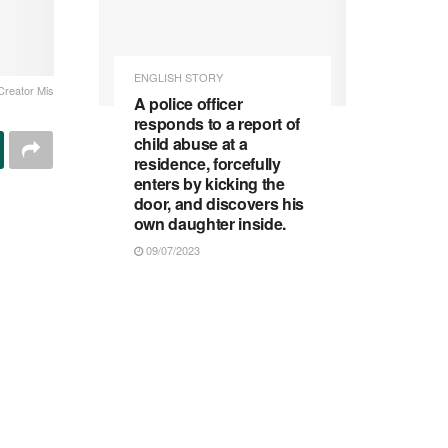
ENGLISH STORY
Creator Mis
A police officer
responds to a report of
child abuse at a
residence, forcefully
enters by kicking the
door, and discovers his
own daughter inside.
09/07/2023