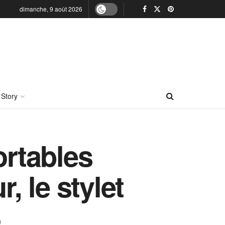
dimanche, 9 août 2026
 Story
ortables
, le stylet
3