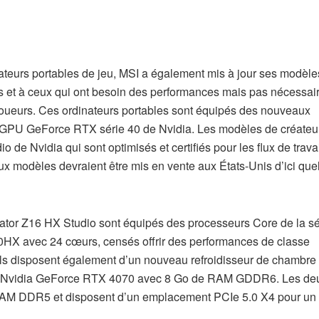
ateurs portables de jeu, MSI a également mis à jour ses modèle
s et à ceux qui ont besoin des performances mais pas nécessa
s joueurs. Ces ordinateurs portables sont équipés des nouveaux
s GPU GeForce RTX série 40 de Nvidia. Les modèles de créateu
 de Nvidia qui sont optimisés et certifiés pour les flux de travai
ux modèles devraient être mis en vente aux États-Unis d’ici qu
tor Z16 HX Studio sont équipés des processeurs Core de la s
50HX avec 24 cœurs, censés offrir des performances de classe
Ils disposent également d’un nouveau refroidisseur de chambre
au Nvidia GeForce RTX 4070 avec 8 Go de RAM GDDR6. Les de
RAM DDR5 et disposent d’un emplacement PCIe 5.0 X4 pour u