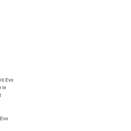
 16 Evo
 le
t
 Evo
I