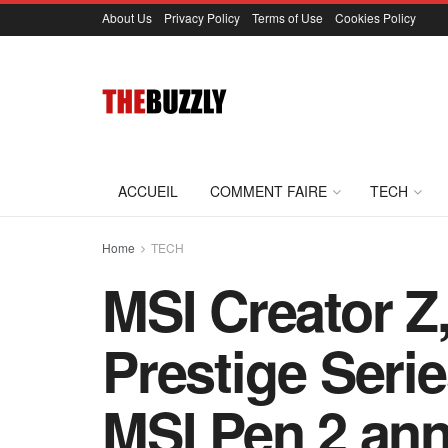
About Us
Privacy Policy
Terms of Use
Cookies Policy
ACCUEIL
COMMENT FAIRE
TECH
Home
TECH
MSI Creator Z,
Prestige Serie
MSI Pen 2 an