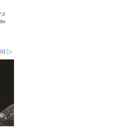
7,3
dio