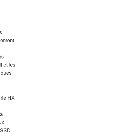
s
irement
rs
l et les
elques
érie HX
 à
ux
n SSD