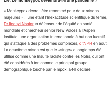
Lié:
Le monkeypox deviendra-t-il une pandémie ?
« Monkeypox devrait être renommé pour deux raisons
majeures », l’une étant l’inexactitude scientifique du terme,
(
Dr Ifeanyi Nsofor
un défenseur de l’équité en santé
s
mondiale et chercheur senior New Voices à l’Aspen
’
Institute, une organisation internationale à but non lucratif
o
(
qui s’attaque à des problèmes complexes,
ditNPR
en août.
u
s
La deuxième raison est que le «singe» a longtemps été
v
’
utilisé comme une insulte raciste contre les Noirs, qui ont
r
o
été considérés à tort comme le principal groupe
e
u
démographique touché par le mpox, a-t-il déclaré.
d
v
a
r
n
e
s
d
u
a
n
n