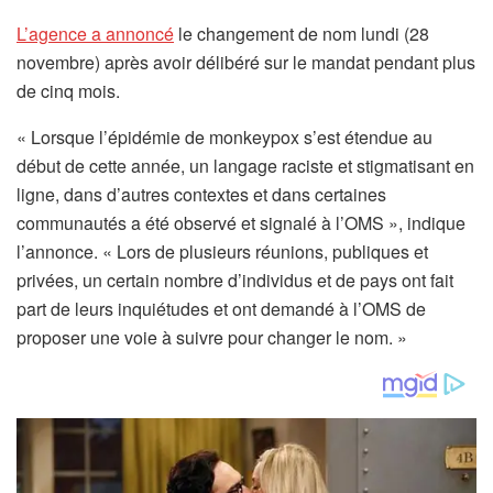
(
L’agence a annoncé
le changement de nom lundi (28
s
novembre) après avoir délibéré sur le mandat pendant plus
’
de cinq mois.
o
« Lorsque l’épidémie de monkeypox s’est étendue au
u
début de cette année, un langage raciste et stigmatisant en
v
ligne, dans d’autres contextes et dans certaines
r
communautés a été observé et signalé à l’OMS », indique
e
l’annonce. « Lors de plusieurs réunions, publiques et
d
privées, un certain nombre d’individus et de pays ont fait
a
part de leurs inquiétudes et ont demandé à l’OMS de
n
proposer une voie à suivre pour changer le nom. »
s
u
n
n
o
u