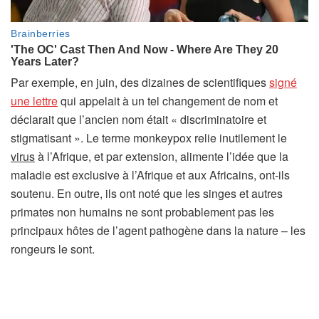
Par exemple, en juin, des dizaines de scientifiques
signé
(
une lettre
qui appelait à un tel changement de nom et
s
déclarait que l’ancien nom était « discriminatoire et
’
stigmatisant ». Le terme monkeypox relie inutilement le
o
virus
à l’Afrique, et par extension, alimente l’idée que la
u
maladie est exclusive à l’Afrique et aux Africains, ont-ils
v
soutenu. En outre, ils ont noté que les singes et autres
r
primates non humains ne sont probablement pas les
e
principaux hôtes de l’agent pathogène dans la nature – les
d
rongeurs le sont.
a
n
s