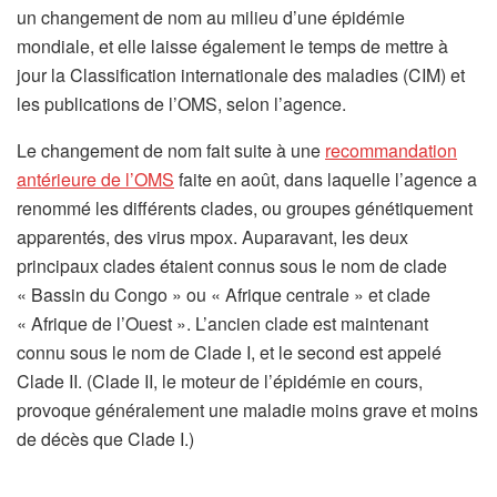
un changement de nom au milieu d’une épidémie
mondiale, et elle laisse également le temps de mettre à
jour la Classification internationale des maladies (CIM) et
les publications de l’OMS, selon l’agence.
Le changement de nom fait suite à une
recommandation
(
antérieure de l’OMS
faite en août, dans laquelle l’agence a
s
renommé les différents clades, ou groupes génétiquement
’
apparentés, des virus mpox. Auparavant, les deux
o
principaux clades étaient connus sous le nom de clade
u
« Bassin du Congo » ou « Afrique centrale » et clade
v
« Afrique de l’Ouest ». L’ancien clade est maintenant
r
connu sous le nom de Clade I, et le second est appelé
e
Clade II. (Clade II, le moteur de l’épidémie en cours,
d
provoque généralement une maladie moins grave et moins
a
de décès que Clade I.)
n
s