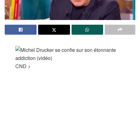
CND
>