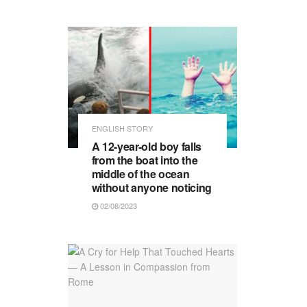
ENGLISH STORY
A 12-year-old boy falls
from the boat into the
middle of the ocean
without anyone noticing
02/08/2023