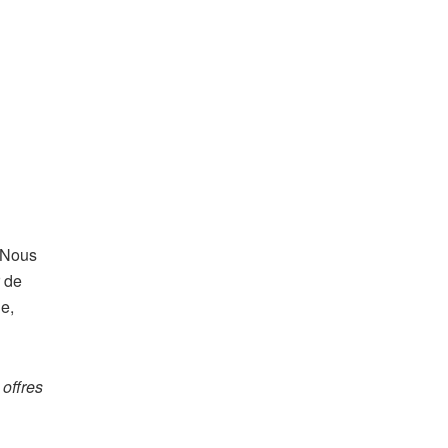
? Nous
r de
ge,
offres