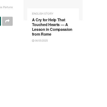
Les Parfums
ENGLISH STORY
A Cry for Help That
Touched Hearts — A
Lesson in Compassion
from Rome
06/05/2025