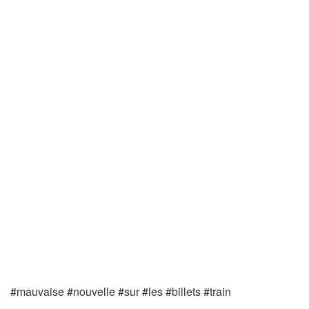
#mauvaise #nouvelle #sur #les #billets #train