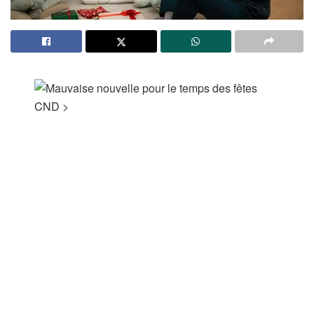
CND
>