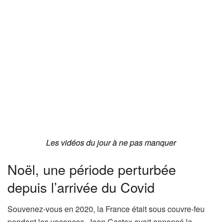
Les vidéos du jour à ne pas manquer
Les vidéos du jour à ne pas manquer
Noël, une période perturbée
depuis l’arrivée du Covid
Souvenez-vous en 2020, la France était sous couvre-feu
pendant les vacances. Jean Castex avait annoncé la