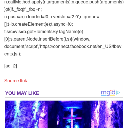
n.callMethod.apply(n,arguments):n.queue.push(arguments)
};if(!f._fbq)f._fbq=n;
n.push=n;n.loaded=!0;n.version=’2.0′;n.queue=
[];t=b.createElement(e);t.async=!0;
t.src=v;s=b.getElementsByTagName(e)
[0];s.parentNode.insertBefore(t,s)}(window,
document,’script’,’https://connect.facebook.net/en_US/fbev
ents.js’);
[ad_2]
Source link