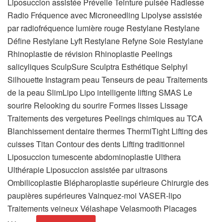
Liposuccion assistée Prévelle Teinture pulsée Radiesse
Radio Fréquence avec Microneedling Lipolyse assistée
par radiofréquence lumière rouge Restylane Restylane
Défine Restylane Lyft Restylane Refyne Soie Restylane
Rhinoplastie de révision Rhinoplastie Peelings
salicyliques SculpSure Sculptra Esthétique Selphyl
Silhouette Instagram peau Tenseurs de peau Traitements
de la peau SlimLipo Lipo intelligente lifting SMAS Le
sourire Relooking du sourire Formes lisses Lissage
Traitements des vergetures Peelings chimiques au TCA
Blanchissement dentaire thermes ThermiTight Lifting des
cuisses Titan Contour des dents Lifting traditionnel
Liposuccion tumescente abdominoplastie Ulthera
Ulthérapie Liposuccion assistée par ultrasons
Ombilicoplastie Blépharoplastie supérieure Chirurgie des
paupières supérieures Vainquez-moi VASER-lipo
Traitements veineux Vélashape Velasmooth Placages