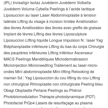
(IPL) Invisalign Isolaz Juvéderm Juvéderm Volbella
Juvéderm Voluma Cybella Peelings à l’acide lactique
Liposuccion au laser Laser Abdominoplastie à tension
latérale Lifting du visage à incision limitée Amélioration
des lèvres Amélioration des lèvres avec greffe de graisse
Implant de lèvres Lifting des lèvres Liposculpture
Liposuccion Lifting liquide Longue impulsion N : laser Yag
Blépharoplastie inférieure Lifting du bas du corps Chirurgie
des paupières inférieures Lifting inférieur Ascenseur
MACS Peelings Mandéliques Microdermabrasion
Microinjection Microneedling Traitement au laser micro-
ondes Mini abdominoplastie Mini-lifting Relooking de
maman Sd : Yag Liposuccion du cou lifting du cou Lifting
non chirurgical Rhinoplastie non chirurgicale Peeling bleu
Obagi Otoplastie Perlane Peelings au Phénol
Photobiomodulation Thérapie photodynamique (PDT)
Photofacial PiQo4 Lasers de resurfaçage au plasma