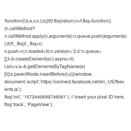
!function(f,b,e,v,n,t,s){if(f.fbq)return;n=f.fbq=function()
{n.callMethod?
n.callMethod.apply(n,arguments):n.queue.push(arguments)
};if(!f._fbq)f._fbq=n;
n.push=n;n.loaded=!0;n.version=’2.0′;n.queue=
[];t=b.createElement(e);t.async=!0;
t.src=v;s=b.getElementsByTagName(e)
[0];s.parentNode.insertBefore(t,s)}(window,
document,’script’,’https://connect.facebook.net/en_US/fbev
ents.js’);
fbq(‘init’, ‘1572440699746061’); // Insert your pixel ID here.
fbq(‘track’, ‘PageView’);