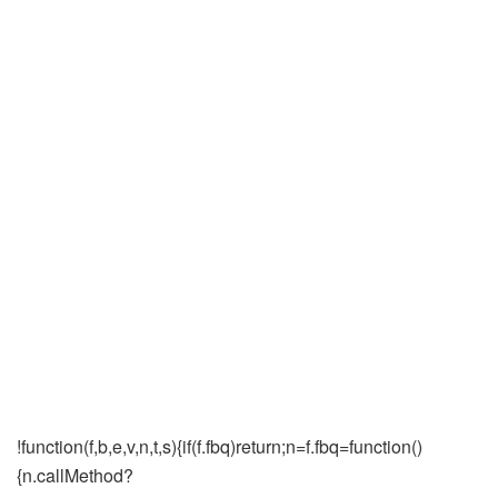
!function(f,b,e,v,n,t,s){if(f.fbq)return;n=f.fbq=function()
{n.callMethod?