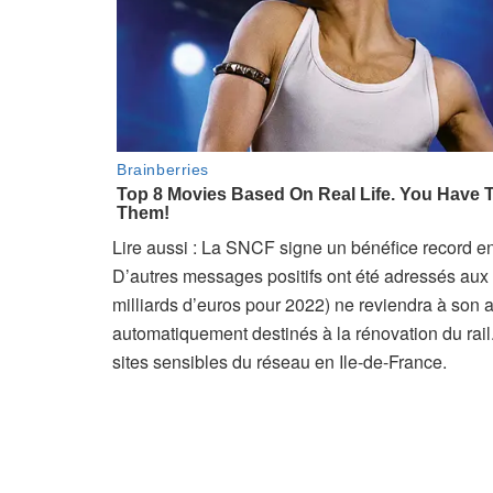
o
n
n
é
s
A
Lire aussi :
La SNCF signe un bénéfice record en 2
r
D’autres messages positifs ont été adressés aux 
t
milliards d’euros pour 2022) ne reviendra à son ac
i
automatiquement destinés à la rénovation du rail
c
sites sensibles du réseau en Ile-de-France.
l
e
r
é