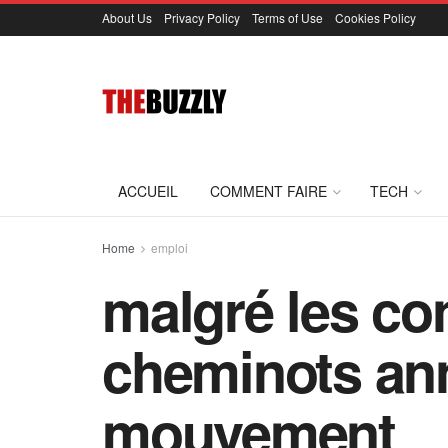
About Us
Privacy Policy
Terms of Use
Cookies Policy
ACCUEIL
COMMENT FAIRE
TECH
Home
emploi
malgré les con
cheminots an
mouvement