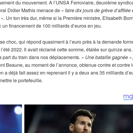
ssement du mouvement. A l’UNSA Ferroviaire, deuxième syndica
éral Didier Mathis menace
de
« faire dix jours de grève d’affilée 
 »
. Un ton très dur, même si la Première ministre, Elisabeth Born
 un financement de 100 milliards d’euros en jeu.
esse choc, qui répond quasiment à l’euro près à la demande form
’été 2022. Il avait réclamé cette somme, étalée sur quinze ans. 
 la part du train dans nos déplacements.
« Une bataille gagnée »
ment Beaune, au moment de l’annonce, obtenue contre et contre l
n a déjà fait assez en reprenant il y a deux ans 35 milliards d’e
ttre le portefeuille.