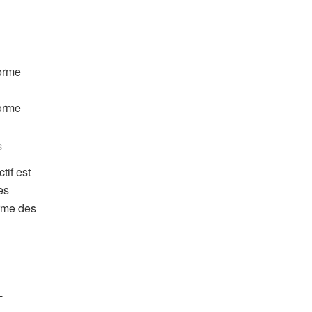
S
tif est
es
orme des
T