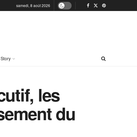
samedi, 8 août 2026
 Story
utif, les
sement du