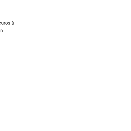
euros à
an