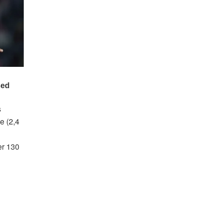
s
e (2,4
er 130