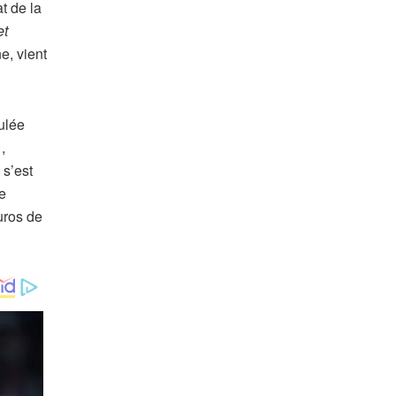
t de la
et
e, vient
ulée
,
, s’est
e
uros de