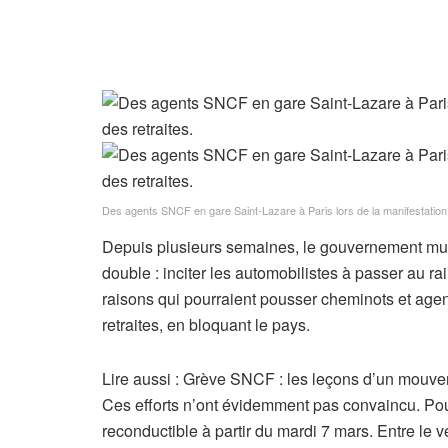
Des agents SNCF en gare Saint-Lazare à Paris lors de la manifestation 
D
epuis plusieurs semaines, le gouvernement multi
double : inciter les automobilistes à passer au r
raisons qui pourraient pousser cheminots et agent
retraites, en bloquant le pays.
A
Lire aussi :
Grève SNCF : les leçons d’un mouvem
r
Ces efforts n’ont évidemment pas convaincu. Pou
t
reconductible à partir du mardi 7 mars. Entre le v