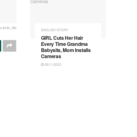
 #site_title
ENGLISH STORY
GIRL Cuts Her Hair
Every Time Grandma
Babysits, Mom Installs
Cameras
09/11/2023