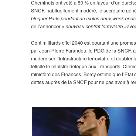
i
Cheminots ont voté à 80 % en faveur d’un durci
c
SNCF, habituellement modéré, le secrétaire gén
l
bloquer Paris pendant au moins deux week-ends
e
de l’annoncer
« nouveau contrat ferroviaire »
avec
r
é
Cent milliards d’ici 2040 est pourtant une prom
s
par Jean-Pierre Farandou, le PDG de la SNCF, à l
e
moderniser l’infrastructure ferroviaire et doubler
r
félicité le ministre délégué aux Transports, Clé
v
ministère des Finances. Bercy estime que l’Etat e
é
dettes auprès de la SNCF pour ne pas avoir à reme
à
n
o
s
a
b