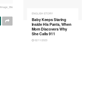
#image_title
ENGLISH STORY
Baby Keeps Staring
Inside His Pants, When
Mom Discovers Why
She Calls 911
02/11/2023