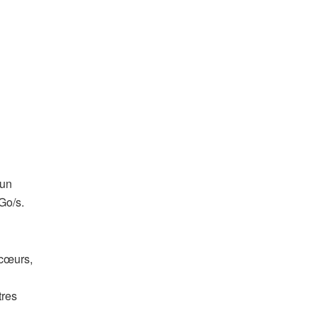
 un
Go/s.
 cœurs,
tres