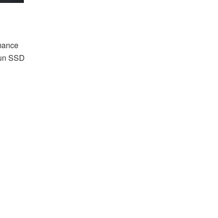
rmance
 un SSD