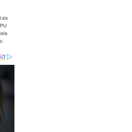
 six
 GPU
cela
o.