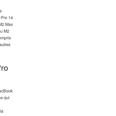
e
 Pro 14
 M2 Max
au M2
ompris
autres
Pro
MacBook
ce qui
la