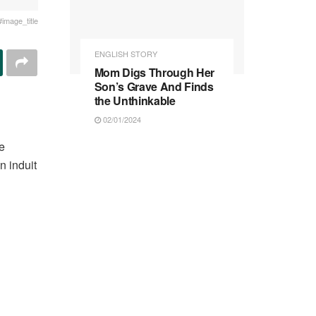
#image_title
ENGLISH STORY
Mom Digs Through Her
Son’s Grave And Finds
the Unthinkable
02/01/2024
e
n induit