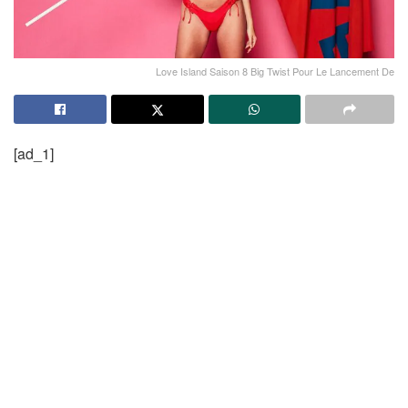
Love Island Saison 8 Big Twist Pour Le Lancement De
[ad_1]