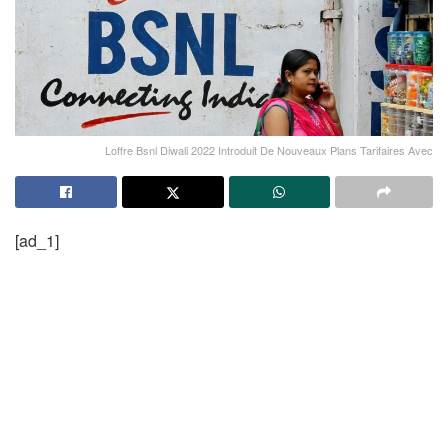
Loffre Bsnl Diwali 2022 Introduit De Nouveaux Plans Tarifaires Avec
[ad_1]