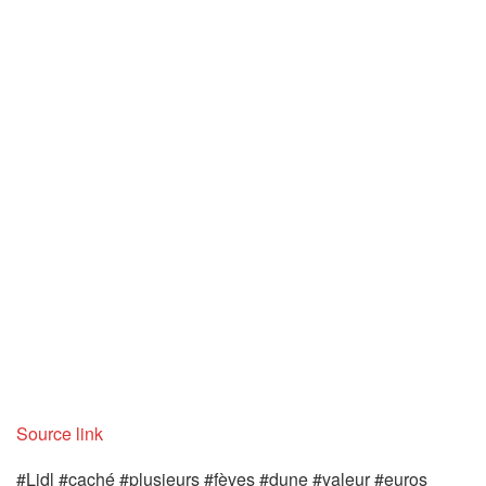
Source link
#Lidl #caché #plusieurs #fèves #dune #valeur #euros