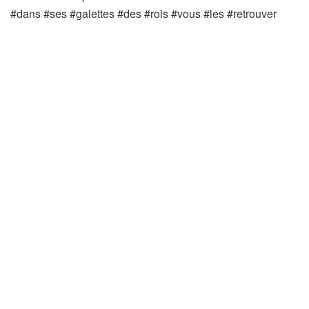
#dans #ses #galettes #des #rois #vous #les #retrouver