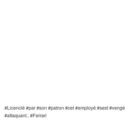
#Licencié #par #son #patron #cet #employé #sest #vengé
#attaquant.. #Ferrari