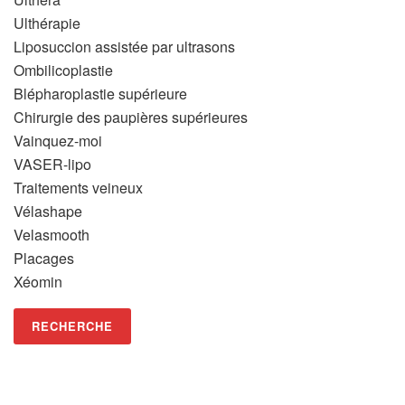
Ulthérapie
Liposuccion assistée par ultrasons
Ombilicoplastie
Blépharoplastie supérieure
Chirurgie des paupières supérieures
Vainquez-moi
VASER-lipo
Traitements veineux
Vélashape
Velasmooth
Placages
Xéomin
RECHERCHE