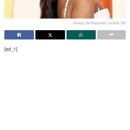
#image_title #separator_sa #site_title
[ad_1]