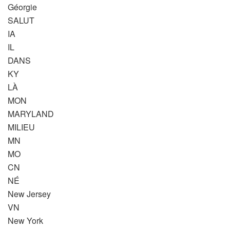
Géorgie
SALUT
IA
IL
DANS
KY
LÀ
MON
MARYLAND
MILIEU
MN
MO
CN
NÉ
New Jersey
VN
New York