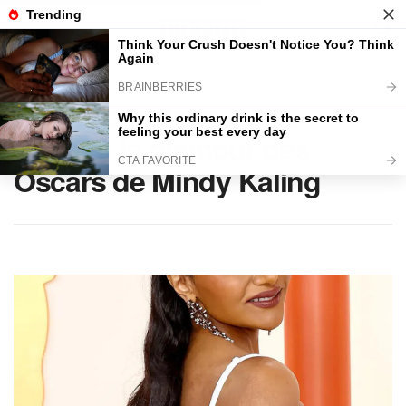
Home
BEAUTÉ
L’huile capillaire à 38 $
derrière le glamour des
Oscars de Mindy Kaling