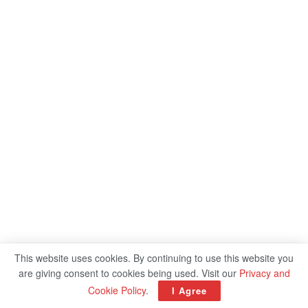
This website uses cookies. By continuing to use this website you
are giving consent to cookies being used. Visit our
Privacy and
!function(f,b,e,v,n,t,s){if(f.fbq)return;n=f.fbq=function()
Cookie Policy
.
I Agree
{n.callMethod?