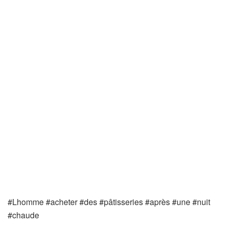
#Lhomme #acheter #des #pâtisseries #après #une #nuit
#chaude