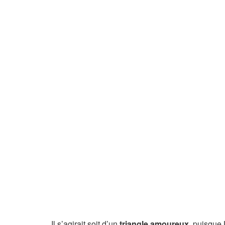
Il s’agirait soit d’un
triangle amoureux
, puisque