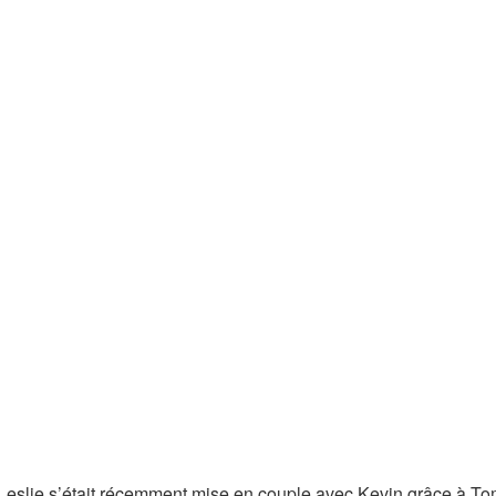
 Leslie s’était récemment mise en couple avec Kevin grâce à To