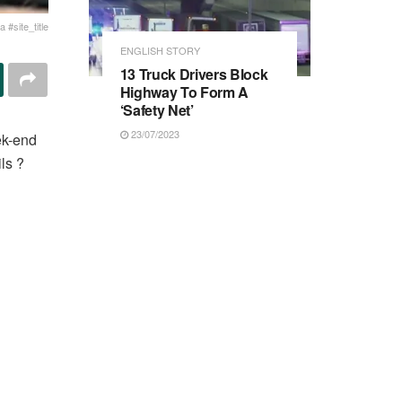
 #site_title
ENGLISH STORY
13 Truck Drivers Block
Highway To Form A
‘Safety Net’
23/07/2023
ek-end
ils ?