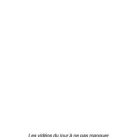
Les vidéos du jour à ne pas manquer
Les vidéos du jour à ne pas manquer