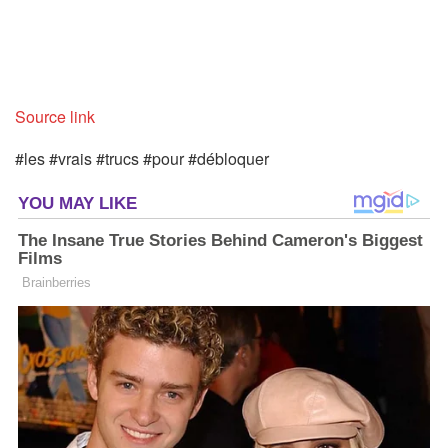
Source link
#les #vrais #trucs #pour #débloquer