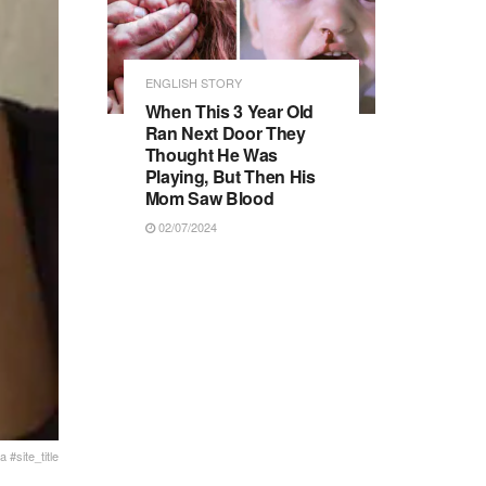
ENGLISH STORY
When This 3 Year Old
Ran Next Door They
Thought He Was
Playing, But Then His
Mom Saw Blood
02/07/2024
 #site_title