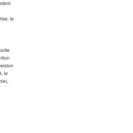
ndent
ise, le
boîte
ntion
version
, le
le),