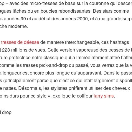
rop – avec des micro-tresses de base sur la couronne qui desce
 vagues lâches ou en boucles rebondissantes. Des stars comme
es années 90 et au début des années 2000, et à ma grande surpr
uche moderne.
t
tresses de déesse
de manière interchangeable, ces hashtags
 223 millions de vues. Cette version vaporeuse des tresses de 
ure protectrice noire classique qui a immédiatement attiré l’atte
 comme les tresses pick-and-drop du passé, vous verrez que la 
 longueur est encore plus longue qu’auparavant. Dans le passé
 (principalement parce que c’est ce qui était largement disponib
 nattes. Désormais, les stylistes préfèrent utiliser des cheveux
ins durs pour ce style », explique le coiffeur
larry sims
.