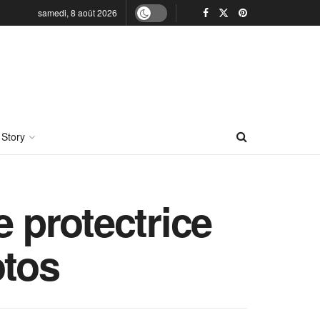
samedi, 8 août 2026
 Story
e protectrice
otos