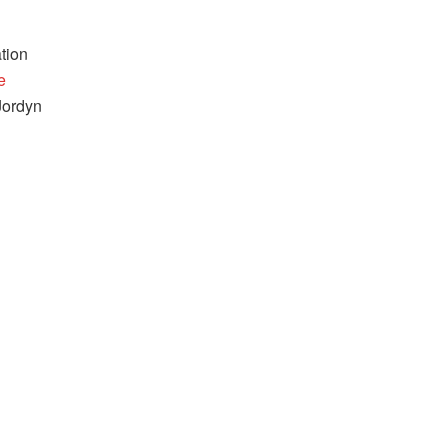
tion
e
Jordyn