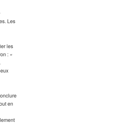
e
tes. Les
er les
ron :
«
.
deux
conclure
out en
alement