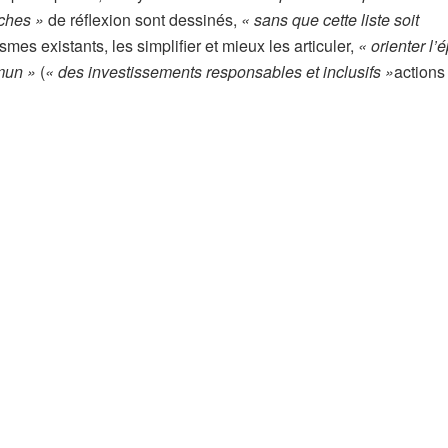
ches »
de réflexion sont dessinés,
« sans que cette liste soit
es existants, les simplifier et mieux les articuler,
« orienter l’
mmun »
(
« des investissements responsables et inclusifs »
actions