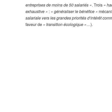
c
entreprises de moins de 50 salariés »
. Trois
« ha
l
exhaustive »
:
« généraliser le bénéfice »
mécanism
e
salariale vers les grandes priorités d’intérêt co
r
faveur de
« transition écologique »
…).
é
s
e
r
v
é
à
n
o
s
a
b
o