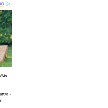
ation »
s