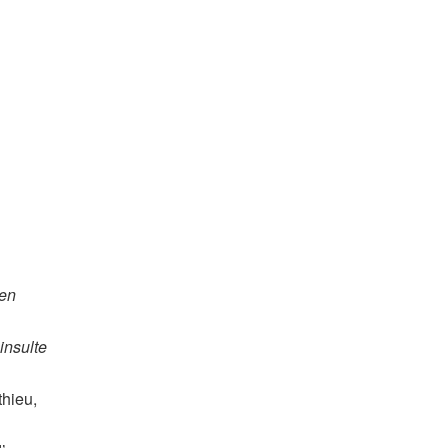
 en
insulte
thieu,