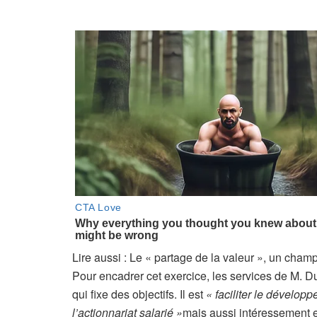
A
Lire aussi :
Le « partage de la valeur », un cha
r
Pour encadrer cet exercice, les services de M. D
t
qui fixe des objectifs. Il est
« faciliter le dévelop
i
l’actionnariat salarié »
mais aussi intéressement e