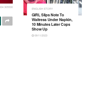
004 305530
ENGLISH STORY
GIRL Slips Note To
Waitress Under Napkin,
10 Minutes Later Cops
Show Up
09/11/2023