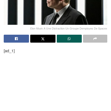
Elon Musk A Une Distraction Un Groupe Demployes De Spacex
[ad_1]